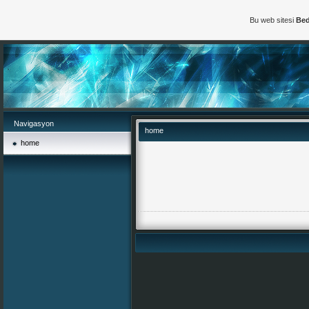
Bu web sitesi
Bed
Navigasyon
home
home