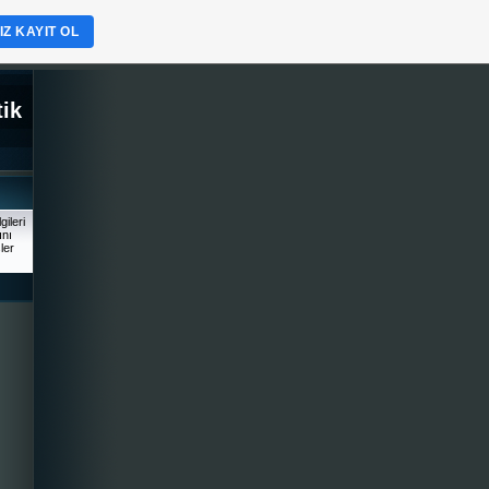
Z KAYIT OL
tik
ileri
ını
ler