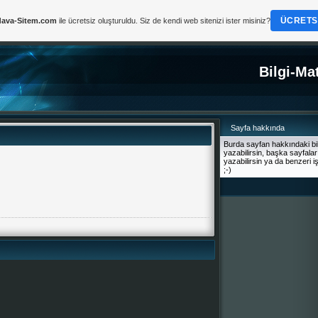
ÜCRETSI
ava-Sitem.com
ile ücretsiz oluşturuldu. Siz de kendi web sitenizi ister misiniz?
Bilgi-Ma
Sayfa hakkında
Burda sayfan hakkındaki bilg
yazabilirsin, başka sayfalar
yazabilirsin ya da benzeri iş
;-)